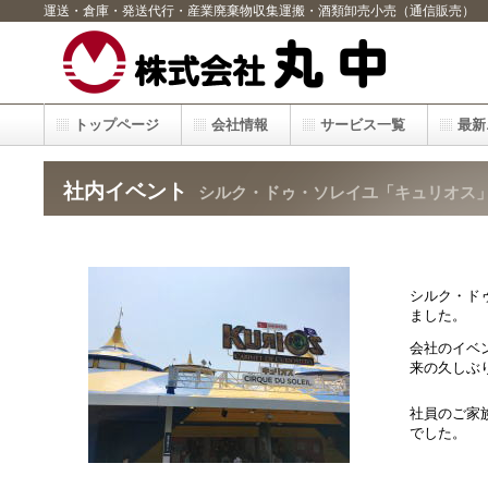
運送・倉庫・発送代行・産業廃棄物収集運搬・酒類卸売小売（通信販売）
トップページ
会社情報
サービス一覧
最新
社内イベント
シルク・ドゥ・ソレイユ「キュリオス」観劇（
シルク・ド
ました。
会社のイベン
来の久しぶ
社員のご家
でした。