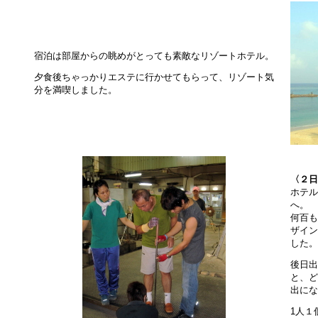
宿泊は部屋からの眺めがとっても素敵なリゾートホテル。
夕食後ちゃっかりエステに行かせてもらって、リゾート気
分を満喫しました。
〈２日
ホテル
へ。
何百も
ザイン
した。
後日出
と、ど
出にな
1人１