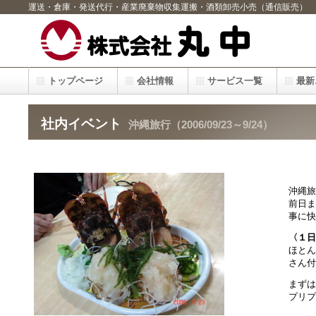
運送・倉庫・発送代行・産業廃棄物収集運搬・酒類卸売小売（通信販売）
トップページ
会社情報
サービス一覧
最新
社内イベント
沖縄旅行（2006/09/23～9/24）
沖縄旅
前日ま
事に快
〈１日
ほとん
さん付
まずは
プリプ